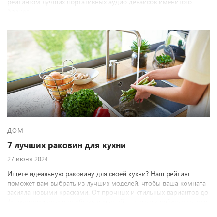
рейтингом лучших портативных аудио девайсов именитого
бренда.
ДОМ
7 лучших раковин для кухни
27 июня 2024
Ищете идеальную раковину для своей кухни? Наш рейтинг
поможет вам выбрать из лучших моделей, чтобы ваша комната
засияла новыми красками. От прочных и стильных вариантов до
функциональных и удобных решений – здесь вы найдете то, что
нужно!