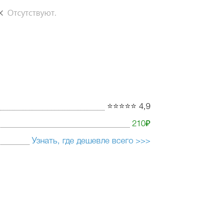
Отсутствуют.
⭐️⭐️⭐️⭐️⭐️ 4,9
210₽
Узнать, где дешевле всего >>>