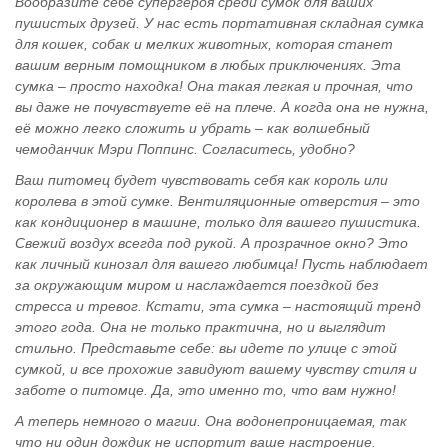
Вообразите себе супергероя среди сумок для ваших
пушистых друзей. У нас есть портативная складная сумка
для кошек, собак и мелких животных, которая станет
вашим верным помощником в любых приключениях. Эта
сумка – просто находка! Она такая легкая и прочная, что
вы даже не почувствуете её на плече. А когда она не нужна,
её можно легко сложить и убрать – как волшебный
чемоданчик Мэри Поппинс. Согласитесь, удобно?
Ваш питомец будет чувствовать себя как король или
королева в этой сумке. Вентиляционные отверстия – это
как кондиционер в машине, только для вашего пушистика.
Свежий воздух всегда под рукой. А прозрачное окно? Это
как личный кинозал для вашего любимца! Пусть наблюдает
за окружающим миром и наслаждается поездкой без
стресса и тревог. Кстати, эта сумка – настоящий тренд
этого года. Она не только практична, но и выглядит
стильно. Представьте себе: вы идете по улице с этой
сумкой, и все прохожие завидуют вашему чувству стиля и
заботе о питомце. Да, это именно то, что вам нужно!
А теперь немного о магии. Она водонепроницаемая, так
что ни один дождик не испортит ваше настроение.