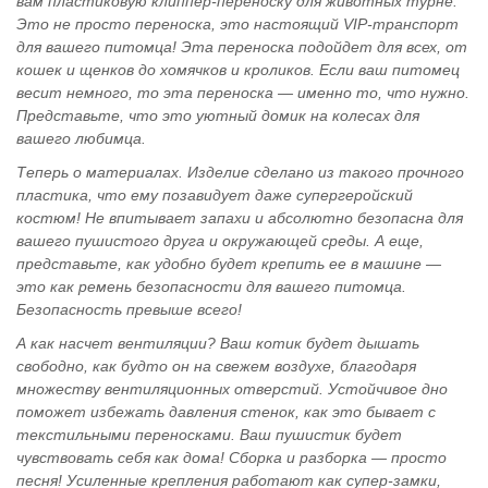
вам пластиковую клиппер-переноску для животных турне.
Это не просто переноска, это настоящий VIP-транспорт
для вашего питомца! Эта переноска подойдет для всех, от
кошек и щенков до хомячков и кроликов. Если ваш питомец
весит немного, то эта переноска — именно то, что нужно.
Представьте, что это уютный домик на колесах для
вашего любимца.
Теперь о материалах. Изделие сделано из такого прочного
пластика, что ему позавидует даже супергеройский
костюм! Не впитывает запахи и абсолютно безопасна для
вашего пушистого друга и окружающей среды. А еще,
представьте, как удобно будет крепить ее в машине —
это как ремень безопасности для вашего питомца.
Безопасность превыше всего!
А как насчет вентиляции? Ваш котик будет дышать
свободно, как будто он на свежем воздухе, благодаря
множеству вентиляционных отверстий. Устойчивое дно
поможет избежать давления стенок, как это бывает с
текстильными переносками. Ваш пушистик будет
чувствовать себя как дома! Сборка и разборка — просто
песня! Усиленные крепления работают как супер-замки,