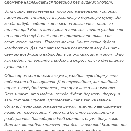
сможете наслаждаться поездкой без лишних хлопот.
Эти сумки выполнены из прочного материала, который
напоминает стильную и практичную дорожную сумку. Вы
когда-нибудь видели, как легко отмываются пляжные
полотенца? Вот и эта сумка такая же - пятна уходят как
по волшебству! А ещё она не притягивает пыль и не
впитывает запахи. Просто мечта! Кошке тоже будет
комфортно. Два сетчатых окна позволяют ему дышать
свежим воздухом и наблюдать за окружающим миром. Это
как сидеть на веранде с видом на море, только для вашего
пушистика.
Образец имеет классическую аркообразную форму, что
добавляет ей изящества. Дно двухслойное, как слоёный
пирог, с твёрдой вставкой, которая легко вынимается.
Это значит, что модель всегда будет держать форму, а
ваш питомец будет чувствовать себя как на мягком
облаке. Переноска оснащена ручкой, так что вы сможете
легко её переносить. А ещё она быстро собирается и
разбирается благодаря одной молнии с двумя бегунками.
Это как волшебная палочка: раз-два - и готово! Компактное
хранение и транспортировка - никаких проблем.