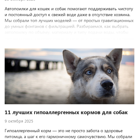
Автопоилки для кошек и собак помогают поддерживать чистоту
и постоянный доступ к свежей воде даже в отсутствие хозяина.
Мы собрали топ лучших моделей — от простых гравитационных
до умных фонтанов с фильтрацией. Разбираемся, как выбрать
автопоилку по объёму, материалу и типу подачи воды, чтобы
питомец пил с удовольствием, а уход за устройством не отнимал
лишнего времени.
11 лучших гипоаллергенных кормов для собак
9 октября 2025
Гипоаллергенный корм — это не просто забота о здоровье
питомца, а шаг к его гармоничному самочувствию. Мы собрали