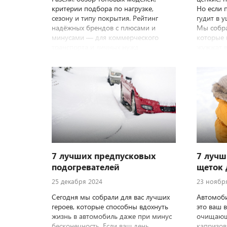
критерии подбора по нагрузке,
Но если 
сезону и типу покрытия. Рейтинг
гудит в у
надёжных брендов с плюсами и
Мы собра
минусами — для коммерческого
которые н
транспорта и личных нужд.
жужжат в
комфорт 
7 лучших предпусковых
7 лучш
подогревателей
щеток 
25 декабря 2024
23 ноябр
Сегодня мы собрали для вас лучших
Автомоби
героев, которые способны вдохнуть
это ваш 
жизнь в автомобиль даже при минус
очищающ
бесконечность. Если ваш день
капризов