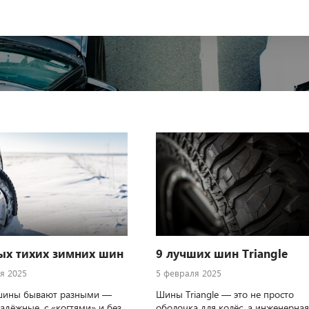
ых тихих зимних шин
9 лучших шин Triangle
я 2025
5 февраля 2025
шины бывают разными —
Шины Triangle — это не просто
адёжные, с «когтями» и без.
оболочка для колёс, а инженерная