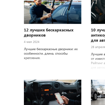
12 лучших бескаркасных
10 луч
дворников
антико
для ав
4 мая 2024
28 апрел
Лучшие бескаркасные дворники: их
особенности, длина, способы
Лучшие а
крепления.
от извес
Рейтинг 
для авто