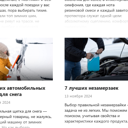
после каждой поездки у вас
симфония, где каждая нота
шах, пора выбирать тихие.
резиновой смеси и каждый завито
ли топ зимних шин,
протектора служат одной цели:
е ревут на трассе, не
абсолютному сцеплению, комфорт
 пробке и сохраняют
надежности.
даже в минус двадцать.
их автомобильных
7 лучших незамерзаек
для снега
13 ноября 2024
я 2024
Выбор правильной незамерзайки 
задача не из легких. Мы поможем 
льная щетка для снега —
поиском, учитывая свойства и
верный товарищ, не жалуясь,
характеристики каждого продукта.
ий машину от зимних
. Но как выбрать