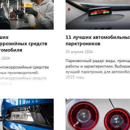
ших
11 лучших автомобильны
ррозийных средств
парктроников
томобиля
25 апреля 2024
я 2024
Парковочный радар: виды, принц
работы и характеристики. Выбира
нтикоррозийные средства
лучший парктроник для автомоби
тных производителей.
2025 году.
антикоррозийных средств
мобиля.