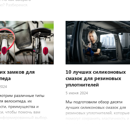
ю? Разберемся.
их замков для
10 лучших силиконовых
педа
смазок для резиновых
уплотнителей
2024
5 июня 2024
мотрим различные типы
ля велосипеда, их
Мы подготовили обзор десяти
сти, преимущества и
лучших силиконовых смазок для
ки, чтобы помочь вам
резиновых уплотнителей, которые
информированный выбор.
помогут сохранить эластичность и
защитить от износа.