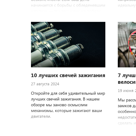
начинается с борьбы с обледеневшим
идеальну
капотом — это ваш шанс на победу.
10 лучших свечей зажигания
7 лучш
велоси
27 августа 2024
19 июня 
Откройте для себя удивительный мир
лучших свечей зажигания. В нашем
Мы расс
обзоре мы заново осмыслим
замков д
механизмы, которые зажигают ваши
особенно
двигатели.
недостат
сделать 