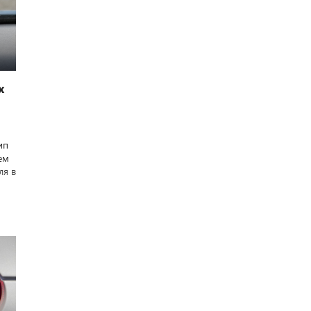
х
ип
ем
ля в