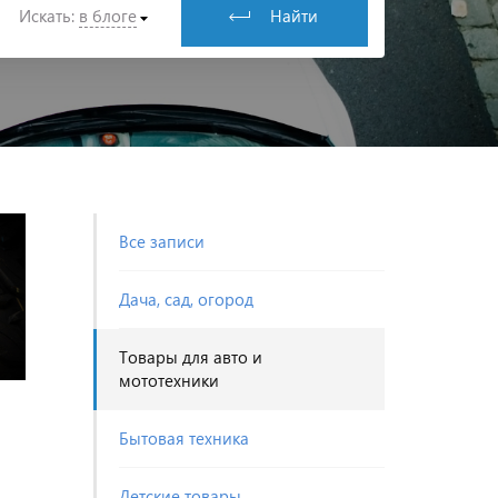
Искать:
в блоге
Найти
Все записи
Дача, сад, огород
Товары для авто и
мототехники
Бытовая техника
Детские товары