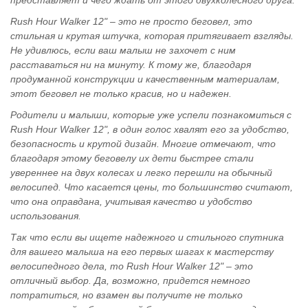
представляет и чего ждать от этого двухколесного друга.
Rush Hour Walker 12" – это не просто беговел, это
стильная и крутая штучка, которая притягивает взгляды.
Не удивлюсь, если ваш малыш не захочет с ним
расставаться ни на минуту. К тому же, благодаря
продуманной конструкции и качественным материалам,
этот беговел не только красив, но и надежен.
Родители и малыши, которые уже успели познакомиться с
Rush Hour Walker 12", в один голос хвалят его за удобство,
безопасность и крутой дизайн. Многие отмечают, что
благодаря этому беговелу их дети быстрее стали
увереннее на двух колесах и легко перешли на обычный
велосипед. Что касается цены, то большинство считают,
что она оправдана, учитывая качество и удобство
использования.
Так что если вы ищете надежного и стильного спутника
для вашего малыша на его первых шагах к мастерству
велосипедного дела, то Rush Hour Walker 12" – это
отличный выбор. Да, возможно, придется немного
потратиться, но взамен вы получите не только