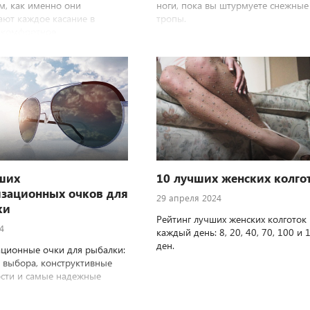
м, как именно они
ноги, пока вы штурмуете снежные
ют каждое касание в
тропы.
 комфортное
йствие.
ших
10 лучших женских колго
зационных очков для
29 апреля 2024
ки
Рейтинг лучших женских колготок 
4
каждый день: 8, 20, 40, 70, 100 и 
ден.
ционные очки для рыбалки:
 выбора, конструктивные
сти и самые надежные