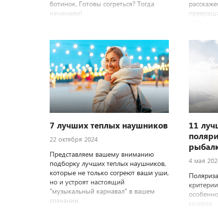
ботинок. Готовы согреться? Тогда
расскаже
начинаем!
превраща
точное и
взаимоде
7 лучших теплых наушников
11 луч
поляри
22 октября 2024
рыбал
Представляем вашему вниманию
4 мая 202
подборку лучших теплых наушников,
которые не только согреют ваши уши,
Поляриза
но и устроят настоящий
критерии
"музыкальный карнавал" в вашем
особенно
сознании.
модели.