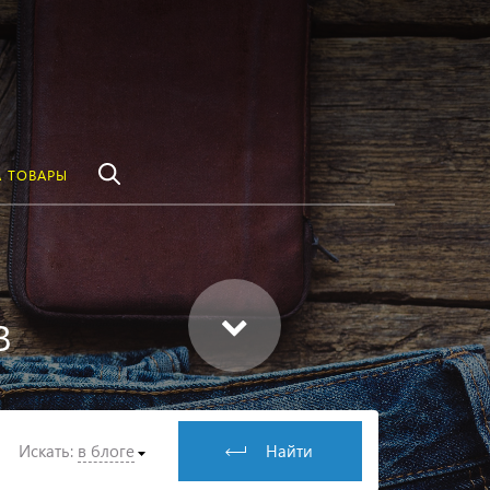
везде
Найти
 ТОВАРЫ
в
Искать:
в блоге
Найти