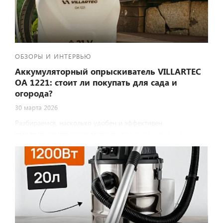
ОБЗОРЫ И ИНТЕРВЬЮ
Аккумуляторный опрыскиватель VILLARTEC
ОА 1221: стоит ли покупать для сада и
огорода?
30 марта 2026
Разбираемся, насколько удобен и эффективен
аккумуляторный опрыскиватель VILLARTEC ОА 1221.
Проверим его характеристики, протестируем в деле,
сравним с аналогами и выясним, подойдёт ли он для
вашего участка.