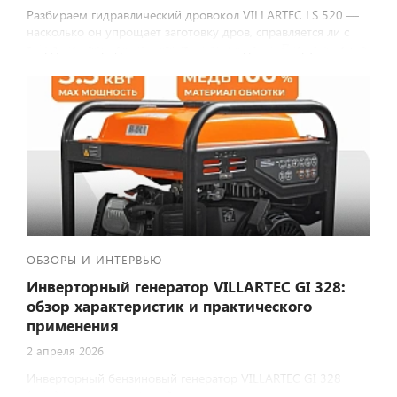
Разбираем гидравлический дровокол VILLARTEC LS 520 —
насколько он упрощает заготовку дров, справляется ли с
твёрдыми породами и стоит ли своих денег. Погружаемся в
детали: от дизайна до реальных отзывов владельцев.
ОБЗОРЫ И ИНТЕРВЬЮ
Инверторный генератор VILLARTEC GI 328:
обзор характеристик и практического
применения
2 апреля 2026
Инверторный бензиновый генератор VILLARTEC GI 328
(3,2–3,5 кВт) — надёжный источник питания для дома,