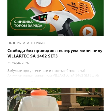
ОБЗОРЫ И ИНТЕРВЬЮ
Свобода без проводов: тестируем мини‑пилу
VILLARTEC SA 1462 SET3
31 марта 2026
Забудьте про удлинители и тяжёлые бензопилы!
Аккумуляторная мини‑пила VILLARTEC SA 1462 SET3 даёт
полную свободу действий на участке. Рассказываем, как она
показала себя в деле и стоит ли своих денег.