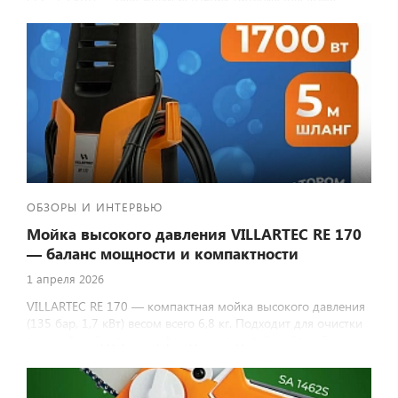
дачи, стройки и кемпинга. Стабильное напряжение 220 В,
медная обмотка, экономичный расход топлива.
ОБЗОРЫ И ИНТЕРВЬЮ
Мойка высокого давления VILLARTEC RE 170
— баланс мощности и компактности
1 апреля 2026
VILLARTEC RE 170 — компактная мойка высокого давления
(135 бар, 1,7 кВт) весом всего 6,8 кг. Подходит для очистки
автомобилей, дорожек, фасадов и садовой мебели. В
комплекте три насадки, включая пеногенератор.