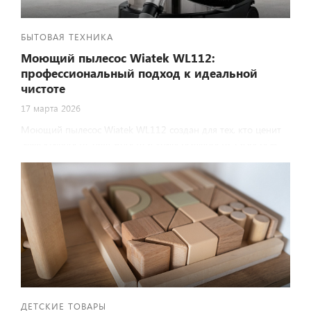
БЫТОВАЯ ТЕХНИКА
Моющий пылесос Wiatek WL112:
профессиональный подход к идеальной
чистоте
17 марта 2026
Моющий пылесос Wiatek WL112 создан для тех, кто ценит
эффективность, надёжность и универсальность. Разберём
его возможности, технические характеристики и
особенности применения — с точки зрения эксперта в
области клининговых технологий.
ДЕТСКИЕ ТОВАРЫ