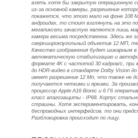
взять хотя бы закрытую операционную с
из-за основной камеры, разрешение котор
покажется, что этого мало на фоне 108 
андроидах, то стоит взглянуть на это п
мегапиксели зачастую являются лишь мар
камера весьма посредственна. Здесь же 
сверхширокоугольный объектив 12 МП, те
Качество изображения будет шикарным в 
автоматическую стабилизацию и автофок
формате 4K с частотой 30 кадров/с, при
до HDR‑видео в стандарте Dolby Vision до
имеет разрешение 12 Мп, что также не д
получаются четкими и яркими. За произв
процессор Apple A16 Bionic и 6 Гб операти
класс влагозащиты - IP68. Корпус стальн
страшны. Хотя экспериментировать, кон
беспроводных интерфейсов, то они предст
Разблокировка происходит по лицу.