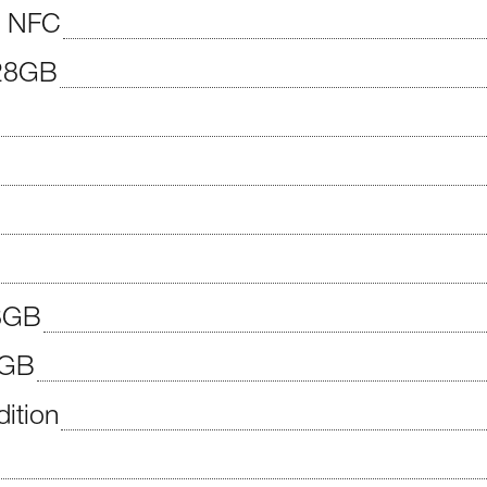
o NFC
128GB
28GB
4GB
ition