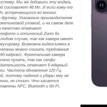
истему. Мы же добавили эту модель
ой составляет 48 Мп. И если кому-то
Мп, встречающихся во многих
о-другому. Указанные производителем
кетинговой уловкой, и на самом деле
за качество отвечают
лефото и оптический Zoom 6x.
любом случае, так как камера имеет
усировку. Возможна видеосъемка в
 желании можно снизить требования
 60 кадров/ с. Фронтальная камера
олжно пугать, так как селфи
одительность отвечает 6-ядерный
вки. Частота обновления 120 Гц,
ой, поэтому падения и удары ему не
ечно, не стоит. Что касается
авлены NFC, Bluetooth и Wi-Fi.