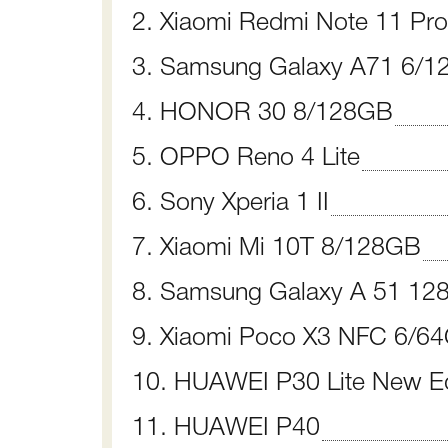
2. Xiaomi Redmi Note 11 Pr
3. Samsung Galaxy A71 6/
4. HONOR 30 8/128GB
5. OPPO Reno 4 Lite
6. Sony Xperia 1 II
7. Xiaomi Mi 10T 8/128GB
8. Samsung Galaxy A 51 1
9. Xiaomi Poco X3 NFC 6/6
10. HUAWEI P30 Lite New Ed
11. HUAWEI P40