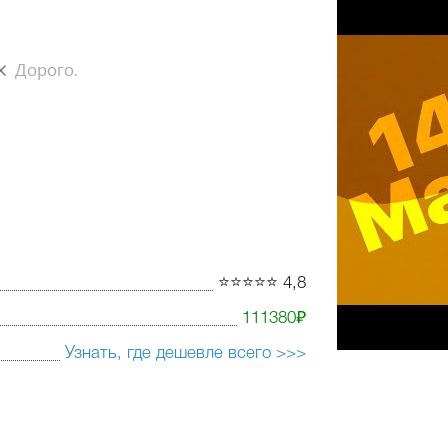
Дорого.
⭐️⭐️⭐️⭐️⭐️ 4,8
111380₽
Узнать, где дешевле всего >>>