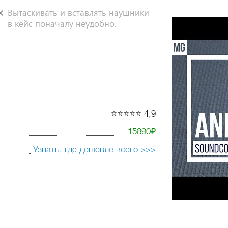
Вытаскивать и вставлять наушники
в кейс поначалу неудобно.
⭐️⭐️⭐️⭐️⭐️ 4,9
15890₽
Узнать, где дешевле всего >>>