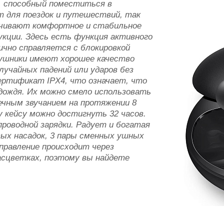
и, способный поместиться в
т для поездок и путешествий, так
печивают комфортное и стабильное
укции. Здесь есть функция активного
ично справляется с блокировкой
ушники имеют хорошее качество
лучайных падений или ударов без
ертификат IPX4, что означает, что
 дождя. Их можно смело использовать
ечным звучанием на протяжении 8
у кейсу можно достигнуть 32 часов.
роводной зарядки. Радует и богатая
вых насадок, 3 пары сменных ушных
правление происходит через
асцветках, поэтому вы найдете