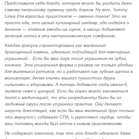
Представьте себе блюдо, которое могло бы угодить даже
самому капризному гурману среди йорков. Ну вот, Yummy
Linea для взрослых пушистиков — именно такое! Это не
просто еда, это целый кулинарный шедевр, где индейка и
ягненок — главные звезды на сцене, а овощи добавляют
зеленые нотки в эту гастрономическую симфонию.
Каждая гранула спроектирована как маленький
драгоценный камень, идеально подходящий для ювелирных
украшений... Если бы ваш йорк носил украшения на зубах,
конечно. Эта уникальная форма и размер не только удобны
для маленьких ротиков, но и работают как зубная щетка в
миниатюре, делая клычки вашего пушистого друга
сильными и здоровыми. А теперь добавьте сюда омега-6,
льняное семя и цикорий. Если бы йорки могли заниматься
йогой и медитацией, то эти ингредиенты были бы их
любимым смузи после утренних практик. Они делают
шерсть блестящей, как если бы ваш маленький друг только
что вернулся с собачьего СПА, и укрепляют сердце, чтобы
ваш питомец всегда был готов к новым приключениям.
Не содержит глютена, так что это блюдо идеально даже