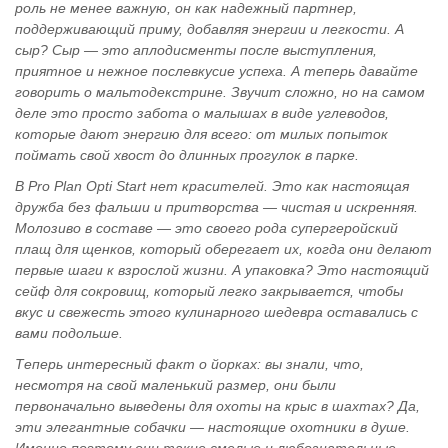
роль не менее важную, он как надежный партнер,
поддерживающий приму, добавляя энергии и легкости. А
сыр? Сыр — это аплодисменты после выступления,
приятное и нежное послевкусие успеха. А теперь давайте
говорить о мальтодекстрине. Звучит сложно, но на самом
деле это просто забота о малышах в виде углеводов,
которые дают энергию для всего: от милых попыток
поймать свой хвост до длинных прогулок в парке.
В Pro Plan Opti Start нет красителей. Это как настоящая
дружба без фальши и притворства — чистая и искренняя.
Молозиво в составе — это своего рода супергеройский
плащ для щенков, который оберегает их, когда они делают
первые шаги к взрослой жизни. А упаковка? Это настоящий
сейф для сокровищ, который легко закрывается, чтобы
вкус и свежесть этого кулинарного шедевра оставались с
вами подольше.
Теперь интересный факт о йорках: вы знали, что,
несмотря на свой маленький размер, они были
первоначально выведены для охоты на крыс в шахтах? Да,
эти элегантные собачки — настоящие охотники в душе.