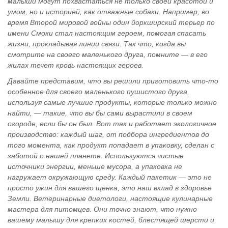
малыши могут похвастаться не только своей красотой и
умом, но и историей, как отважные собаки. Например, во
время Второй мировой войны один йоркширский терьер по
имени Смоки стал настоящим героем, помогая спасать
жизни, прокладывая линии связи. Так что, когда вы
смотрите на своего маленького друга, помните — в его
жилах течет кровь настоящих героев.
Давайте представим, что вы решили приготовить что-то
особенное для своего маленького пушистого друга,
используя самые лучшие продукты, которые только можно
найти, — такие, что вы бы сами вырастили в своем
огороде, если бы он был. Вот так и работает экологичное
производство: каждый шаг, от подбора ингредиентов до
того момента, как продукт попадает в упаковку, сделан с
заботой о нашей планете. Используются чистые
источники энергии, меньше мусора, а упаковка не
нагружает окружающую среду. Каждый пакетик — это не
просто ужин для вашего щенка, это наш вклад в здоровье
Земли. Ветеринарные диетологи, настоящие кулинарные
мастера для питомцев. Они точно знают, что нужно
вашему малышу для крепких костей, блестящей шерсти и