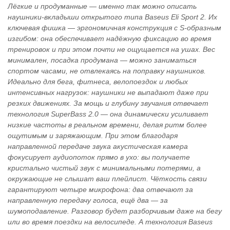
Лёгкие и продуманные — именно так можно описать
наушники‑вкладыши открытого типа Baseus Eli Sport 2. Их
ключевая фишка — эргономичная конструкция с S‑образным
изгибом: она обеспечивает надёжную фиксацию во время
тренировок и при этом почти не ощущается на ушах. Вес
минимален, посадка продумана — можно заниматься
спортом часами, не отвлекаясь на поправку наушников.
Идеально для бега, фитнеса, велопоездок и любых
интенсивных нагрузок: наушники не выпадают даже при
резких движениях. За мощь и глубину звучания отвечает
технология SuperBass 2.0 — она динамически усиливает
низкие частоты в реальном времени, делая ритм более
ощутимым и заряжающим. При этом благодаря
направленной передаче звука акустическая камера
фокусирует аудиопоток прямо в ухо: вы получаете
кристально чистый звук с минимальными потерями, а
окружающие не слышат ваш плейлист. Чёткость связи
гарантируют четыре микрофона: два отвечают за
направленную передачу голоса, ещё два — за
шумоподавление. Разговор будет разборчивым даже на бегу
или во время поездки на велосипеде. А технология Baseus