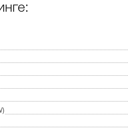
инге:
W)