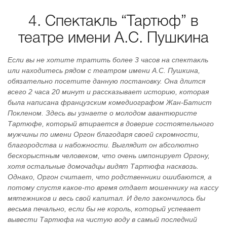
4. Спектакль “Тартюф” в
театре имени А.С. Пушкина
Если вы не хотите тратить более 3 часов на спектакль
или находитесь рядом с театром имени А.С. Пушкина,
обязательно посетите данную постановку. Она длится
всего 2 часа 20 минут и рассказывает историю, которая
была написана французским комедиографом Жан-Батист
Покленом. Здесь вы узнаете о молодом авантюристе
Тартюфе, который втирается в доверие состоятельного
мужчины по имени Оргон благодаря своей скромности,
благородства и набожности. Выглядит он абсолютно
бескорыстным человеком, что очень импонирует Оргону,
хотя остальные домочадцы видят Тартюфа насквозь.
Однако, Оргон считает, что родственники ошибаются, а
потому спустя какое-то время отдает мошеннику на кассу
мятежников и весь свой капитал. И дело закончилось бы
весьма печально, если бы не король, который успевает
вывести Тартюфа на чистую воду в самый последний