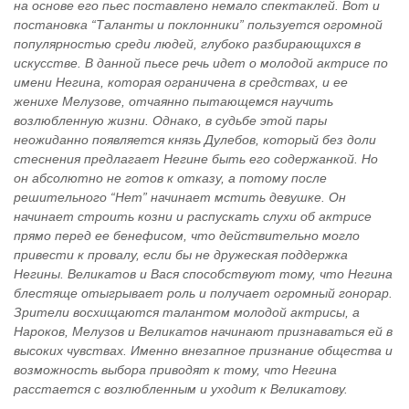
на основе его пьес поставлено немало спектаклей. Вот и
постановка “Таланты и поклонники” пользуется огромной
популярностью среди людей, глубоко разбирающихся в
искусстве. В данной пьесе речь идет о молодой актрисе по
имени Негина, которая ограничена в средствах, и ее
женихе Мелузове, отчаянно пытающемся научить
возлюбленную жизни. Однако, в судьбе этой пары
неожиданно появляется князь Дулебов, который без доли
стеснения предлагает Негине быть его содержанкой. Но
он абсолютно не готов к отказу, а потому после
решительного “Нет” начинает мстить девушке. Он
начинает строить козни и распускать слухи об актрисе
прямо перед ее бенефисом, что действительно могло
привести к провалу, если бы не дружеская поддержка
Негины. Великатов и Вася способствуют тому, что Негина
блестяще отыгрывает роль и получает огромный гонорар.
Зрители восхищаются талантом молодой актрисы, а
Нароков, Мелузов и Великатов начинают признаваться ей в
высоких чувствах. Именно внезапное признание общества и
возможность выбора приводят к тому, что Негина
расстается с возлюбленным и уходит к Великатову.