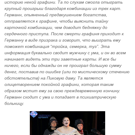
историю некой графини. Та по слухам смогла отыграть
крупный проигрыш благодаря комбинации из трех карт.
Германн, опьяненный предвкушением богатства,
отправляется к графине, чтобы выяснить тайну
карточной комбинации, чем доводит бедняжку до
сердечного приступа. После смерти графиня приходит к
Германну в виде призрака и говорит, что выиграть ему
поможет комбинация “тройка, семерка, туз”. Эта
информация буквально сводит мужчину с ума, и он во всем
начинает видеть эти три заветные карты. И все бы
ничего, если бы однажды он не проиграл большую сумму
денег, поставив по ошибке (или по мистическому стечению
обстоятельств) на Пиковую даму. Та является
олицетворением покойной графини, которая таким
образом мстит ему за свою преждевременную кончину.
Германн сходит с ума и попадает в психиатрическую
больницу.