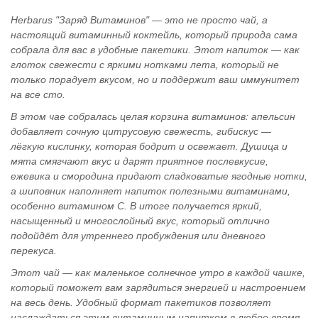
Herbarus "Заряд Витаминов" — это не просто чай, а
настоящий витаминный коктейль, который природа сама
собрала для вас в удобные пакетики. Этот напиток — как
глоток свежести с яркими нотками лета, который не
только порадует вкусом, но и поддержит ваш иммунитет
на все сто.
В этом чае собралась целая корзина витаминов: апельсин
добавляет сочную цитрусовую свежесть, гибискус —
лёгкую кислинку, которая бодрит и освежает. Душица и
мята смягчают вкус и дарят приятное послевкусие,
ежевика и смородина придают сладковатые ягодные нотки,
а шиповник наполняет напиток полезными витаминами,
особенно витамином C. В итоге получается яркий,
насыщенный и многослойный вкус, который отлично
подойдёт для утреннего пробуждения или дневного
перекуса.
Этот чай — как маленькое солнечное утро в каждой чашке,
который поможет вам зарядиться энергией и настроением
на весь день. Удобный формат пакетиков позволяет
наслаждаться этим витаминным напитком в любое время