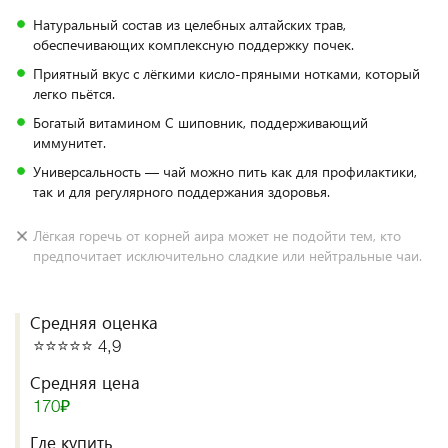
Натуральный состав из целебных алтайских трав,
обеспечивающих комплексную поддержку почек.
Приятный вкус с лёгкими кисло-пряными нотками, который
легко пьётся.
Богатый витамином C шиповник, поддерживающий
иммунитет.
Универсальность — чай можно пить как для профилактики,
так и для регулярного поддержания здоровья.
Лёгкая горечь от корней аира может не подойти тем, кто
предпочитает исключительно сладкие или нейтральные чаи.
Средняя оценка
⭐️⭐️⭐️⭐️⭐️ 4,9
Средняя цена
170₽
Где купить