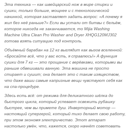
Эта техника — как швейцарский нож в мире стирки и
сушки, только больше, мощнее и с технологической
начинкой, которая заставляет задать вопрос: «А почему я
жил без неё раньше?» Если вы устали от битвы с бельём,
которое никогда не заканчивается, то Mijia Washing
Machine Ultra Clean Pro Washer and Dryer XHQG120MJ302
готова взять ситуацию под контроль.
Объёмный барабан на 12 кг выглядит как вызов вселенной:
«Бросайте всё, что у вас есть, я справлюсь!» А функция
сушки для 7 кг — это прощание с верёвками, которыми вы
раньше обвешивали ванную. Эта машина не просто
стирает и сушит; она делает это с таким изяществом,
что даже ваши самые капризные вещи чувствуют себя как
на спа-процедуре.
Здесь есть всё: от режима для деликатного шёлка до
быстрого цикла, который успевает освежить рубашку
быстрее, чем вы примете душ. Инверторный мотор —
настоящий супергерой, который тихо делает свою работу,
при этом экономя электричество. Этот аппарат
настолько умён, что, кажется, скоро начнёт советовать