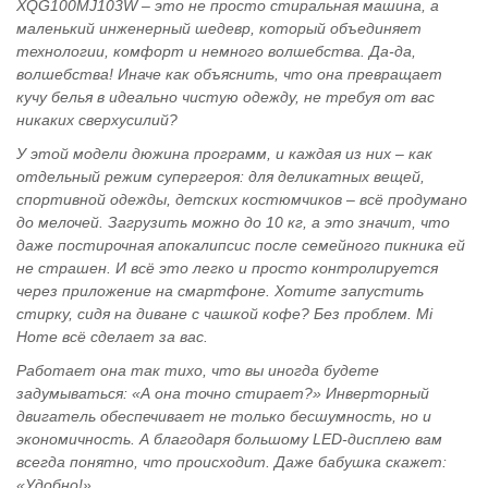
XQG100MJ103W – это не просто стиральная машина, а
маленький инженерный шедевр, который объединяет
технологии, комфорт и немного волшебства. Да-да,
волшебства! Иначе как объяснить, что она превращает
кучу белья в идеально чистую одежду, не требуя от вас
никаких сверхусилий?
У этой модели дюжина программ, и каждая из них – как
отдельный режим супергероя: для деликатных вещей,
спортивной одежды, детских костюмчиков – всё продумано
до мелочей. Загрузить можно до 10 кг, а это значит, что
даже постирочная апокалипсис после семейного пикника ей
не страшен. И всё это легко и просто контролируется
через приложение на смартфоне. Хотите запустить
стирку, сидя на диване с чашкой кофе? Без проблем. Mi
Home всё сделает за вас.
Работает она так тихо, что вы иногда будете
задумываться: «А она точно стирает?» Инверторный
двигатель обеспечивает не только бесшумность, но и
экономичность. А благодаря большому LED-дисплею вам
всегда понятно, что происходит. Даже бабушка скажет:
«Удобно!»