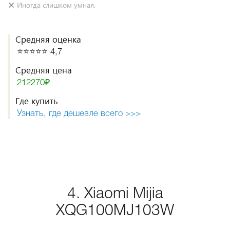
Иногда слишком умная.
Средняя оценка
⭐️⭐️⭐️⭐️⭐️ 4,7
Средняя цена
212270₽
Где купить
Узнать, где дешевле всего >>>
4. Xiaomi Mijia
XQG100MJ103W