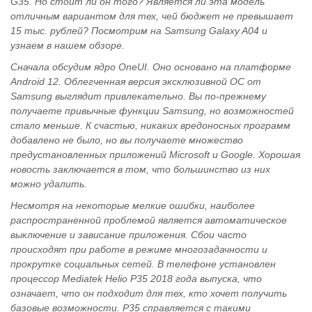
G35. Но стоит ли он того? Является ли эта модель
отличным вариантом для тех, чей бюджет не превышает
15 тыс. рублей? Посмотрим на Samsung Galaxy A04 и
узнаем в нашем обзоре.
Сначала обсудим ядро OneUI. Оно основано на платформе
Android 12. Облегченная версия эксклюзивной ОС от
Samsung выглядит привлекательно. Вы по-прежнему
получаете привычные функции Samsung, но возможностей
стало меньше. К счастью, никаких вредоносных программ
добавлено не было, но вы получаете множество
предустановленных приложений Microsoft и Google. Хорошая
новость заключается в том, что большинство из них
можно удалить.
Несмотря на некоторые мелкие ошибки, наиболее
распространенной проблемой является автоматическое
выключение и зависание приложения. Сбои часто
происходят при работе в режиме многозадачности и
прокрутке социальных сетей. В телефоне установлен
процессор Mediatek Helio P35 2018 года выпуска, что
означает, что он подходит для тех, кто хочет получить
базовые возможности. P35 справляется с такими