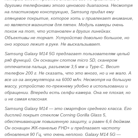
другими телефонами этого ценового диапазона. Несмотря
на пластиковую конструкцию, Samsung придал ему
глянцевое покрытие, которое хоть и привлекает внимание,
но является магнитом для пятен. Модуль камеры очень
похож на тот, что установлен в других линейках.
Объективы не торчат. Устройство довольно большое, но
оно хорошо лежит в руке. Не выскальзывает.
Samsung Galaxy M14 5G предлагает пользователям целый
ряд функций. Он оснащен слотом micro SD, сканером
отпечатков пальца, разъемом 3,5 мм и Type-C. Весит
телефон 200 г. Не сказать, что это много, но и не мало. А
все из-за аккумулятора на 6000 мАч. Несмотря на большую
массу, устройство по-прежнему удобно в использовании и
обращении. Впереди есть селфи-камера. Она не плохая, но
и не самая классная.
Samsung Galaxy M14 — это смартфон среднего класса. Его
дисплей покрыт стеклом Corning Gorilla Glass 5,
обеспечивающим повышенную защиту, и равен 6,6 дюймам.
Он оснащен ЖК-панелью FHD+ и предлагает частоту
обновления 90 Гц, что очень неплохо. Galaxy M14 5G —