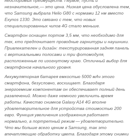
неоспоримых преимуществ. Первое, пусть и
незначительное,— это цена. Низкая цена обусловлена тем,
что Samsung выбрала Helio G80 с нормами 12 нм вместо
Exynos 1330. Это связано с тем, что новых
специализированных чипов 4G стало меньше.
Смартфон оснащен портом 3,5 мм, что необходимо для
тех, кто предпочитает проводные гарнитуры и наушники.
Привлекателен и дизайн: текстурированная задняя панель
с вертикальными полосами и три фотомодуля,
расположенные по изогнутому краю. Отличный выбор для
смартфонов начального уровня.
Аккумуляторная батарея емкостью 5000 мАч этого
смартфона, безусловно, восхищает. Благодаря
энергоемким компонентам он обеспечивает полный день
развлечений. Можно даже немного увеличить время
работы. Качество снимков Galaxy A14 4G вполне
удовлетворительное для устройства стоимостью 200
евро. Функция увеличения изображения работает
нормально, а портретный режим — удовлетворительно.
Что мы больше всего ценим в Samsung, так это
впечатляющую обработку цвета. Благодаря этому снимки