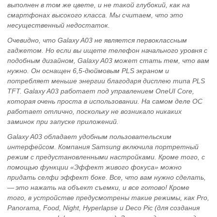
выполнен в том же цвете, и не такой глубокий, как на
смартфонах высокого класса. Мы считаем, что это
несущественный недостаток.
Очевидно, что Galaxy A03 не является первоклассным
гаджетом. Но если вы ищете телефон начального уровня с
подобным дизайном, Galaxy A03 может стать тем, что вам
нужно. Он оснащен 6,5-дюймовым PLS экраном и
потребляет меньше энергии благодаря дисплею типа PLS
TFT. Galaxy A03 работает под управлением OneUI Core,
которая очень проста в использовании. На самом деле ОС
работает отлично, поскольку не возникало никаких
заминок при запуске приложений.
Galaxy A03 обладает удобным пользовательским
интерфейсом. Компания Samsung включила портретный
режим с предустановленными настройками. Кроме того, с
помощью функции «Эффект живого фокуса» можно
придать селфи эффект боке. Все, что вам нужно сделать,
— это нажать на объект съемки, и все готово! Кроме
того, в устройстве предусмотрены такие режимы, как Pro,
Panorama, Food, Night, Hyperlapse и Deco Pic (для создания