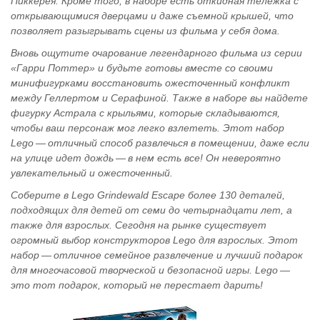
Пиккерея. Кроме того, в наборе есть откидная тележка с
открывающимися дверцами и даже съемной крышей, что
позволяет разыгрывать сцены из фильма у себя дома.
Вновь ощутите очарование легендарного фильма из серии
«Гарри Поттер» и будьте готовы вместе со своими
минифигурками восстановить ожесточенный конфликт
между Геллертом и Серафиной. Также в наборе вы найдете
фигурку Астрала с крыльями, которые складываются,
чтобы ваш персонаж мог легко взлететь. Этот набор
Lego — отличный способ развлечься в помещении, даже если
на улице идет дождь — в нем есть все! Он невероятно
увлекательный и ожесточенный.
Соберите в Lego Grindewald Escape более 130 деталей,
подходящих для детей от семи до четырнадцати лет, а
также для взрослых. Сегодня на рынке существует
огромный выбор конструкторов Lego для взрослых. Этот
набор — отличное семейное развлечение и лучший подарок
для многочасовой творческой и безопасной игры. Lego —
это тот подарок, который не перестает дарить!