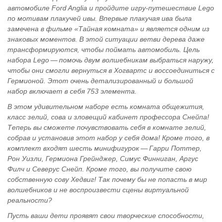
автомобиле Ford Anglia и пройдите игру-путешествие Lego
по мотивам плакучей ивы. Впервые плакучая ива была
замечена в фильме «Тайная комната» и является одним из
знаковых моментов. В этой ситуации ветви дерева даже
трансформируются, чтобы поймать автомобиль. Цель
набора Lego — помочь двум волшебникам выбраться наружу,
чтобы они смогли вернуться в Хогвартс и воссоединиться с
Гермионой. Этот очень детализированный и большой
набор включает в себя 753 элемента.
В этом удивительном наборе есть комната общежития,
класс зелий, сова и зловещий кабинет профессора Снейпа!
Теперь вы сможете почувствовать себя в комнате зелий,
собрав и установив этот набор у себя дома! Кроме того, в
комплект входят шесть минифигурок — Гарри Поттер,
Рон Уизли, Гермиона Грейнджер, Симус Финниган, Аргус
Филч и Северус Снейп. Кроме того, вы получите свою
собственную сову Хедвиг! Так почему бы не попасть в мир
волшебников и не воспроизвести сцены виртуальной
реальности?
Пусть ваши дети проявят свои творческие способности,