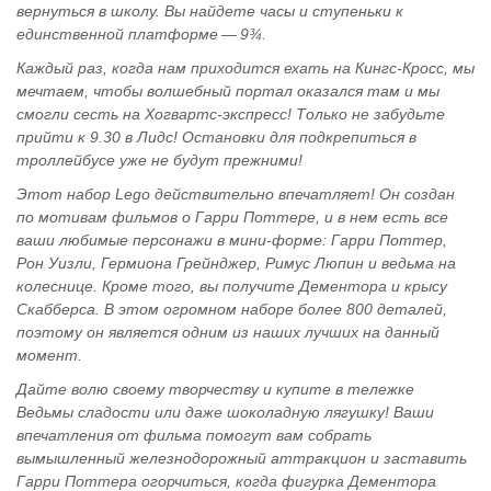
вернуться в школу. Вы найдете часы и ступеньки к
единственной платформе — 9¾.
Каждый раз, когда нам приходится ехать на Кингс-Кросс, мы
мечтаем, чтобы волшебный портал оказался там и мы
смогли сесть на Хогвартс-экспресс! Только не забудьте
прийти к 9.30 в Лидс! Остановки для подкрепиться в
троллейбусе уже не будут прежними!
Этот набор Lego действительно впечатляет! Он создан
по мотивам фильмов о Гарри Поттере, и в нем есть все
ваши любимые персонажи в мини-форме: Гарри Поттер,
Рон Уизли, Гермиона Грейнджер, Римус Люпин и ведьма на
колеснице. Кроме того, вы получите Дементора и крысу
Скабберса. В этом огромном наборе более 800 деталей,
поэтому он является одним из наших лучших на данный
момент.
Дайте волю своему творчеству и купите в тележке
Ведьмы сладости или даже шоколадную лягушку! Ваши
впечатления от фильма помогут вам собрать
вымышленный железнодорожный аттракцион и заставить
Гарри Поттера огорчиться, когда фигурка Дементора