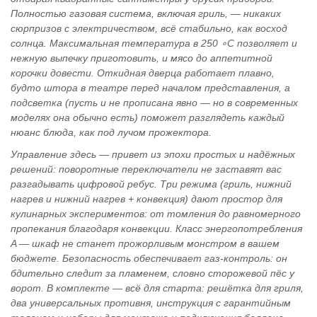
Полностью газовая система, включая гриль, — никаких
сюрпризов с электричеством, всё стабильно, как восход
солнца. Максимальная температура в 250 ∘C позволяет и
нежную выпечку приготовить, и мясо до аппетитной
корочки довести. Откидная дверца работает плавно,
будто штора в театре перед началом представления, а
подсветка (пусть и не прописана явно — но в современных
моделях она обычно есть) поможет разглядеть каждый
нюанс блюда, как под лучом прожектора.
Управление здесь — привет из эпохи простых и надёжных
решений: поворотные переключатели не заставят вас
разгадывать цифровой ребус. Три режима (гриль, нижний
нагрев и нижний нагрев + конвекция) дают простор для
кулинарных экспериментов: от томления до равномерного
пропекания благодаря конвекции. Класс энергопотребления
A — шкаф не станет прожорливым монстром в вашем
бюджете. Безопасность обеспечивает газ‑контроль: он
бдительно следит за пламенем, словно сторожевой пёс у
ворот. В комплекте — всё для старта: решётка для гриля,
два универсальных противня, инструкция с гарантийным