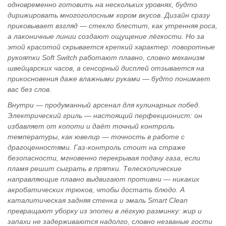
одновременно готовить на нескольких уровнях, будто
дирижировать многоголосным хором вкусов. Дизайн сразу
приковывает взгляд — стекло блестит, как утренняя роса,
а лаконичные линии создают ощущение лёгкости. Но за
этой красотой скрывается крепкий характер: поворотные
рукоятки Soft Switch работают плавно, словно механизм
швейцарских часов, а сенсорный дисплей отзывается на
прикосновения даже влажными руками — будто понимает
вас без слов.
Внутри — продуманный арсенал для кулинарных побед.
Электрический гриль — настоящий перфекционист: он
избавляет от копоти и даёт точный контроль
температуры, как ювелир — точность в работе с
драгоценностями. Газ‑контроль стоит на страже
безопасности, мгновенно перекрывая подачу газа, если
пламя решит сыграть в прятки. Телескопические
направляющие плавно выдвигают противни — никаких
акробатических трюков, чтобы достать блюдо. А
каталитическая задняя стенка и эмаль Smart Clean
превращают уборку из эпопеи в лёгкую разминку: жир и
запахи не задерживаются надолго, словно незваные гости