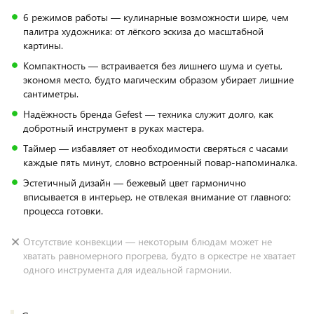
6 режимов работы — кулинарные возможности шире, чем
палитра художника: от лёгкого эскиза до масштабной
картины.
Компактность — встраивается без лишнего шума и суеты,
экономя место, будто магическим образом убирает лишние
сантиметры.
Надёжность бренда Gefest — техника служит долго, как
добротный инструмент в руках мастера.
Таймер — избавляет от необходимости сверяться с часами
каждые пять минут, словно встроенный повар‑напоминалка.
Эстетичный дизайн — бежевый цвет гармонично
вписывается в интерьер, не отвлекая внимание от главного:
процесса готовки.
Отсутствие конвекции — некоторым блюдам может не
хватать равномерного прогрева, будто в оркестре не хватает
одного инструмента для идеальной гармонии.