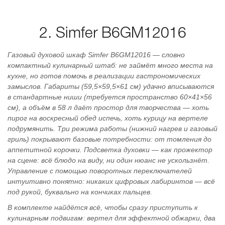
2. Simfer B6GM12016
Газовый духовой шкаф Simfer B6GM12016 — словно
компактный кулинарный штаб: не займёт много места на
кухне, но готов помочь в реализации гастрономических
замыслов. Габариты (59,5×59,5×61 см) удачно вписываются
в стандартные ниши (требуется пространство 60×41×56
см), а объём в 58 л даёт простор для творчества — хоть
пирог на воскресный обед испечь, хоть курицу на вертеле
подрумянить. Три режима работы (нижний нагрев и газовый
гриль) покрывают базовые потребности: от томления до
аппетитной корочки. Подсветка духовки — как прожектор
на сцене: всё блюдо на виду, ни один нюанс не ускользнёт.
Управление с помощью поворотных переключателей
интуитивно понятно: никаких цифровых лабиринтов — всё
под рукой, буквально на кончиках пальцев.
В комплекте найдётся всё, чтобы сразу приступить к
кулинарным подвигам: вертел для эффектной обжарки, два