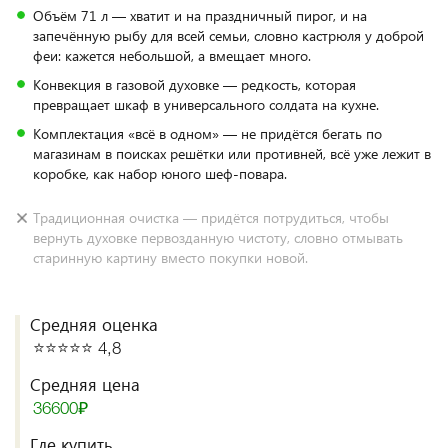
Объём 71 л — хватит и на праздничный пирог, и на
запечённую рыбу для всей семьи, словно кастрюля у доброй
феи: кажется небольшой, а вмещает много.
Конвекция в газовой духовке — редкость, которая
превращает шкаф в универсального солдата на кухне.
Комплектация «всё в одном» — не придётся бегать по
магазинам в поисках решётки или противней, всё уже лежит в
коробке, как набор юного шеф‑повара.
Традиционная очистка — придётся потрудиться, чтобы
вернуть духовке первозданную чистоту, словно отмывать
старинную картину вместо покупки новой.
Средняя оценка
⭐️⭐️⭐️⭐️⭐️ 4,8
Средняя цена
36600₽
Где купить