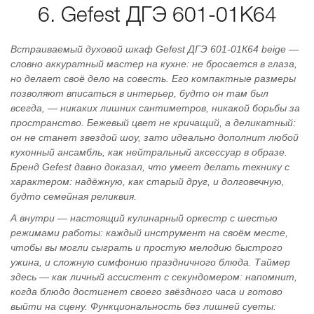
6. Gefest ДГЭ 601-01К64
Встраиваемый духовой шкаф Gefest ДГЭ 601‑01К64 beige —
словно аккуратный мастер на кухне: не бросается в глаза,
но делает своё дело на совесть. Его компактные размеры
позволяют вписаться в интерьер, будто он там был
всегда, — никаких лишних сантиметров, никакой борьбы за
пространство. Бежевый цвет не кричащий, а деликатный:
он не станет звездой шоу, зато идеально дополнит любой
кухонный ансамбль, как нейтральный аксессуар в образе.
Бренд Gefest давно доказал, что умеет делать технику с
характером: надёжную, как старый друг, и долговечную,
будто семейная реликвия.
А внутри — настоящий кулинарный оркестр с шестью
режимами работы: каждый инструмент на своём месте,
чтобы вы могли сыграть и простую мелодию быстрого
ужина, и сложную симфонию праздничного блюда. Таймер
здесь — как личный ассистент с секундомером: напомнит,
когда блюдо достигнет своего звёздного часа и готово
выйти на сцену. Функциональность без лишней суеты: