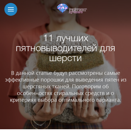
11 лучших
пятновыводителей для
шерсти
В данной статье будут рассмотрены самые
эффективные порошки для выведения пятен из
шерстяных тканей. Поговорим об
особенностях стиральных средств и о
критериях выбора оптимального варианта.