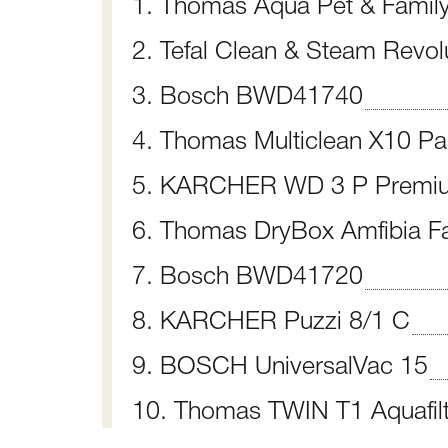
1. Thomas Aqua Pet & Famil
2. Tefal Clean & Steam Revo
3. Bosch BWD41740
4. Thomas Multiclean X10 Pa
5. KARCHER WD 3 P Premi
6. Thomas DryBox Amfibia F
7. Bosch BWD41720
8. KARCHER Puzzi 8/1 C
9. BOSCH UniversalVac 15
10. Thomas TWIN T1 Aquafilt