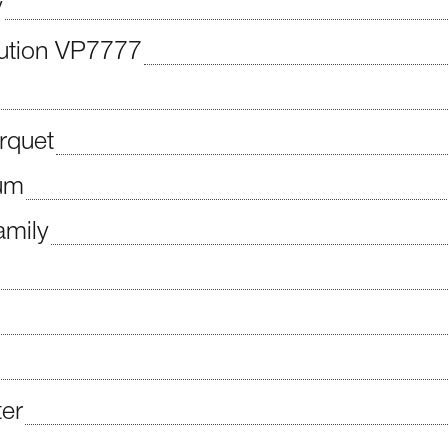
y
lution VP7777
rquet
um
amily
er