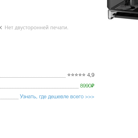
Нет двусторонней печати.
⭐️⭐️⭐️⭐️⭐️ 4,9
8990₽
Узнать, где дешевле всего >>>