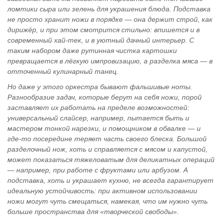
ломтики сыра или зелень для украшения блюда. Подставка
не просто хранит ножи в порядке — она держит строй, как
дирижёр, и при этом смотрится стильно: впишется и в
современный хай‑тек, и в уютный дачный интерьер. С
таким набором даже рутинная чистка картошки
превращается в лёгкую импровизацию, а разделка мяса — в
отточенный кулинарный танец.
Но даже у этого оркестра бывают фальшивые ноты.
Разнообразие задач, которые берут на себя ножи, порой
заставляет их работать на пределе возможностей:
универсальный слайсер, например, пытается быть и
мастером тонкой нарезки, и помощником в обвалке — и
где‑то посередине теряет часть своего блеска. Большой
разделочный нож, хоть и справляется с мясом и капустой,
может показаться тяжеловатым для деликатных операций
— например, при работе с фруктами или арбузом. А
подставка, хоть и украшает кухню, не всегда гарантирует
идеальную устойчивость: при активном использовании
ножи могут чуть смещаться, намекая, что им нужно чуть
больше пространства для «творческой свободы».