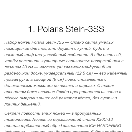
1. Polaris Stein-3SS
Набор ножей Polaris Stein‑3SS — словно свита умелых
помощников для тех, кто дружит с кухней: будь то
опытный шеф или увлечённый любитель. В нём есть всё,
чтобы раскроить кулинарные горизонты: поварской нож с
лезвием 20 см — настоящий главнокомандующий на
разделочной доске, универсальный (12,5 см) — его надёжный
правая рука, а овощной (9 см) ловко справляется с
деликатными миссиями по чистке и нарезке. С таким
арсеналом даже сложное блюдо превращается из эпоса в
лёгкую импровизацию: всё режется чётко, без суеты и
лишних движений.
Секрет ловкости этих ножей — в продуманных
технологиях. Лезвия из нержавеющей стали X30Cr13
прошли трёхэтапный обряд закаливания ICE HARDENING
technology — теперь они держат заточку, будто солдаты