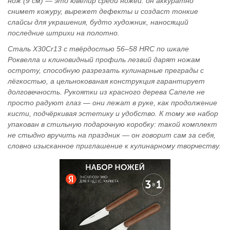
нож (9 см) — это ювелир среди ножей: он аккуратно
снимет кожуру, вырежет дефекты и создаст тонкие
слайсы для украшения, будто художник, наносящий
последние штрихи на полотно.
Сталь X30Cr13 с твёрдостью 56–58 HRC по шкале
Роквелла и клиновидный профиль лезвий дарят ножам
остроту, способную разрезать кулинарные преграды с
лёгкостью, а цельнокованая конструкция гарантирует
долговечность. Рукоятки из красного дерева Сапеле не
просто радуют глаз — они лежат в руке, как продолжение
кисти, подчёркивая эстетику и удобство. К тому же набор
упакован в стильную подарочную коробку: такой комплект
не стыдно вручить на праздник — он говорит сам за себя,
словно изысканное приглашение к кулинарному творчеству.