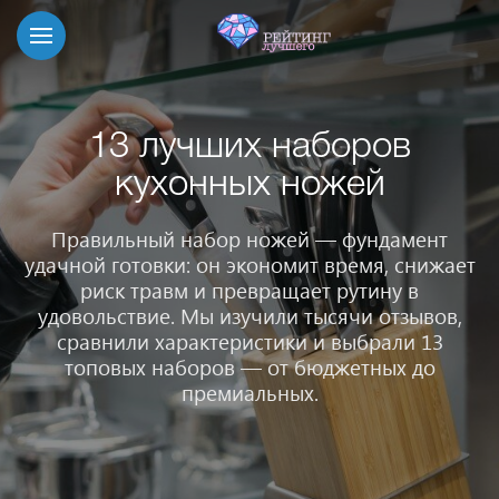
13 лучших наборов
кухонных ножей
Правильный набор ножей — фундамент
удачной готовки: он экономит время, снижает
риск травм и превращает рутину в
удовольствие. Мы изучили тысячи отзывов,
сравнили характеристики и выбрали 13
топовых наборов — от бюджетных до
премиальных.