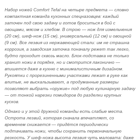
Набор ножей Comfort Tefal на четыре предмета — словно
компактная команда кухонных спецназовцев: каждый
заточен под свою задачу и готов броситься в бой с
овощами, мясом и хлебом. В строю — нож для измельчения
(20 см), шеф‑нож (15 см), универсальный (12 см) и овощной
(9 см). Все лезвия из нержавеющей стали: им не страшна
коррозия, а заводская заточка поначалу режет так легко,
будто проходит сквозь масло. Блок‑подставка не только
хранит ножи в порядке, но и смотрится лаконично —
впишется даже в кухню с минималистичным дизайном.
Рукоятки с прорезиненными участками лежат в руке как
влитые, не выскальзывают, а продуманные размеры
позволяют выбрать «оружие» под любую кулинарную задачу
— от тонкой нарезки помидоров до разделки крупных
кусков.
Однако и у этой дружной команды есть слабые места.
Острота лезвий, которая сначала впечатляет, со
временем снижается — придётся периодически
подтачивать ножи, чтобы сохранить первоначальную
резкость. У шеф‑ножа высота лезвия чуть маловата: даже