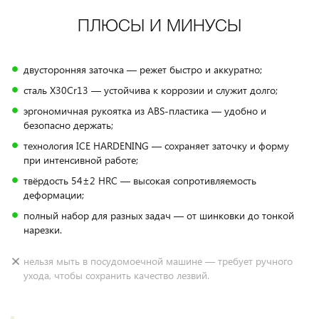
ПЛЮСЫ И МИНУСЫ
двусторонняя заточка — режет быстро и аккуратно;
сталь X30Cr13 — устойчива к коррозии и служит долго;
эргономичная рукоятка из ABS‑пластика — удобно и
безопасно держать;
технология ICE HARDENING — сохраняет заточку и форму
при интенсивной работе;
твёрдость 54±2 HRC — высокая сопротивляемость
деформации;
полный набор для разных задач — от шинковки до тонкой
нарезки.
нельзя мыть в посудомоечной машине — требует ручного
ухода, чтобы сохранить качество лезвий.